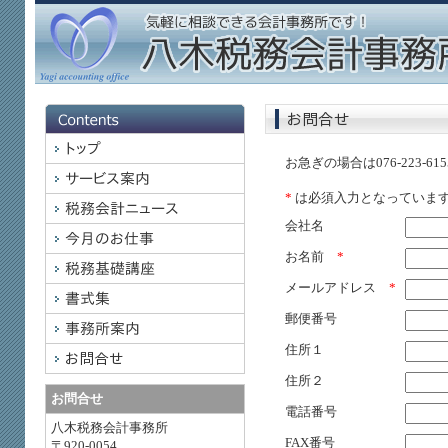
お急ぎの場合は076-223-
*
は必須入力となっていま
会社名
お名前
*
メールアドレス
*
郵便番号
住所１
住所２
お問合せ
電話番号
八木税務会計事務所
FAX番号
〒920-0054