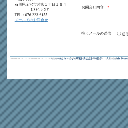
石川県金沢市若宮１丁目１８４
お問合せ内容
*
USビル２F
TEL：076-223-6155
メールでのお問合せ
控えメールの送信
送
Copyrights (c) 八木税務会計事務所 All Righ